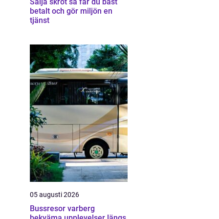
Sälja skrot så får du bäst
betalt och gör miljön en
tjänst
05 augusti 2026
Bussresor varberg
bekväma upplevelser längs