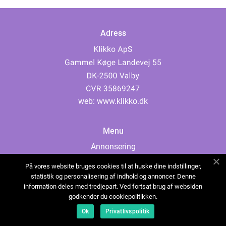
Adress
web:
www.klikko.dk
Menu
Annonsering
Om oss
På vores website bruges cookies til at huske dine indstillinger,
Cookies
statistik og personalisering af indhold og annoncer. Denne
information deles med tredjepart. Ved fortsat brug af websiden
Kontakta oss
godkender du cookiepolitikken.
Sitemap
Ok
Privatlivspolitik