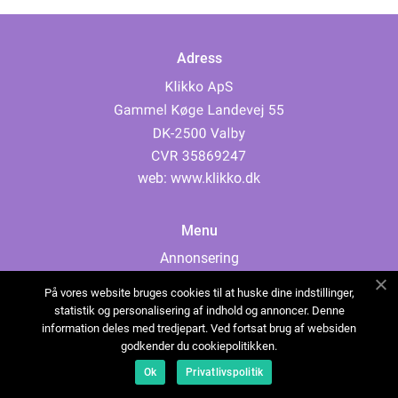
Adress
web:
www.klikko.dk
Menu
Annonsering
Om oss
På vores website bruges cookies til at huske dine indstillinger,
Cookies
statistik og personalisering af indhold og annoncer. Denne
information deles med tredjepart. Ved fortsat brug af websiden
Kontakta oss
godkender du cookiepolitikken.
Sitemap
Ok
Privatlivspolitik