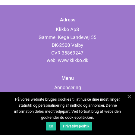
Adress
web:
www.klikko.dk
Menu
Annonsering
Om oss
På vores website bruges cookies til at huske dine indstillinger,
Cookies
statistik og personalisering af indhold og annoncer. Denne
information deles med tredjepart. Ved fortsat brug af websiden
Kontakta oss
godkender du cookiepolitikken.
Sitemap
Ok
Privatlivspolitik