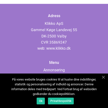
Adress
web:
www.klikko.dk
Menu
Annonsering
Om oss
På vores website bruges cookies til at huske dine indstillinger,
Cookies
statistik og personalisering af indhold og annoncer. Denne
information deles med tredjepart. Ved fortsat brug af websiden
Kontakta oss
godkender du cookiepolitikken.
Sitemap
Ok
Privatlivspolitik