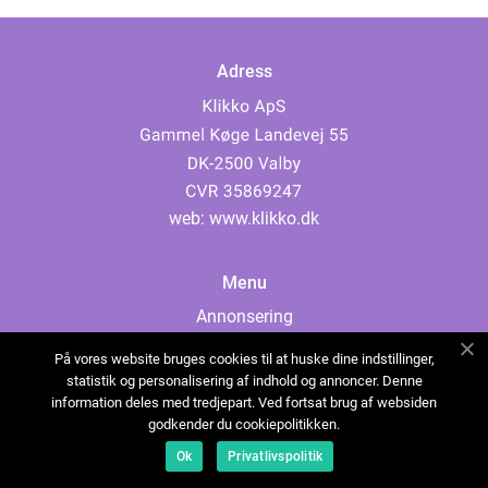
Adress
web:
www.klikko.dk
Menu
Annonsering
Om oss
På vores website bruges cookies til at huske dine indstillinger,
Cookies
statistik og personalisering af indhold og annoncer. Denne
information deles med tredjepart. Ved fortsat brug af websiden
Kontakta oss
godkender du cookiepolitikken.
Sitemap
Ok
Privatlivspolitik