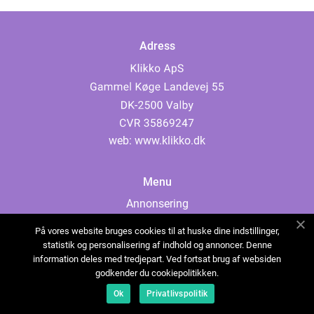
Adress
web:
www.klikko.dk
Menu
Annonsering
Om oss
På vores website bruges cookies til at huske dine indstillinger,
Cookies
statistik og personalisering af indhold og annoncer. Denne
information deles med tredjepart. Ved fortsat brug af websiden
Kontakta oss
godkender du cookiepolitikken.
Sitemap
Ok
Privatlivspolitik