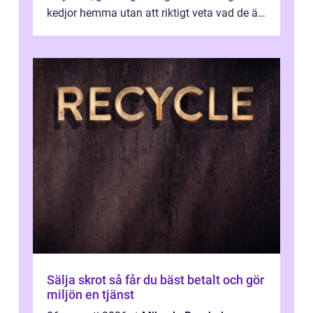
kedjor hemma utan att riktigt veta vad de är
värda. Samtidigt hör man om stora pr...
Sälja skrot så får du bäst betalt och gör
miljön en tjänst