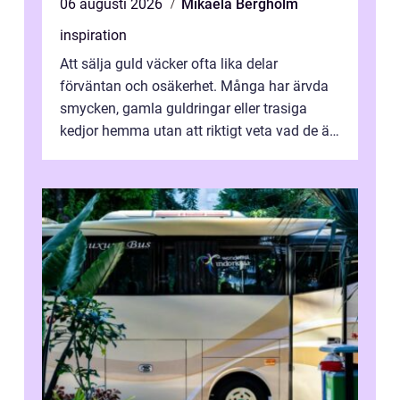
06 augusti 2026
Mikaela Bergholm
inspiration
Att sälja guld väcker ofta lika delar
förväntan och osäkerhet. Många har ärvda
smycken, gamla guldringar eller trasiga
kedjor hemma utan att riktigt veta vad de är
värda. Samtidigt hör man om stora pr...