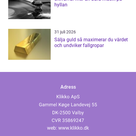
hyllan
31 juli 2026
Sälja guld så maximerar du värdet
och undviker fallgropar
Adress
web:
www.klikko.dk