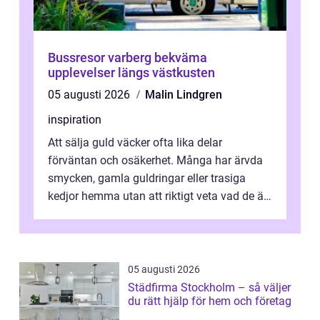
Bussresor varberg bekväma
upplevelser längs västkusten
05 augusti 2026
Malin Lindgren
inspiration
Att sälja guld väcker ofta lika delar
förväntan och osäkerhet. Många har ärvda
smycken, gamla guldringar eller trasiga
kedjor hemma utan att riktigt veta vad de är
värda. Samtidigt hör man om stora pr...
05 augusti 2026
Städfirma Stockholm – så väljer
du rätt hjälp för hem och företag