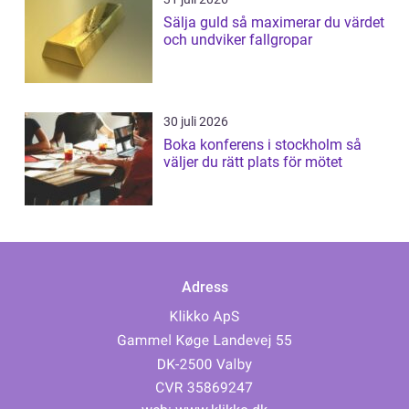
Sälja guld så maximerar du värdet
och undviker fallgropar
30 juli 2026
Boka konferens i stockholm så
väljer du rätt plats för mötet
Adress