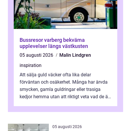
Bussresor varberg bekväma
upplevelser längs västkusten
05 augusti 2026
Malin Lindgren
inspiration
Att sälja guld väcker ofta lika delar
förväntan och osäkerhet. Många har ärvda
smycken, gamla guldringar eller trasiga
kedjor hemma utan att riktigt veta vad de är
värda. Samtidigt hör man om stora pr...
05 augusti 2026