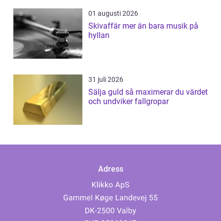
01 augusti 2026
Skivaffär mer än bara musik på
hyllan
31 juli 2026
Sälja guld så maximerar du värdet
och undviker fallgropar
Adress