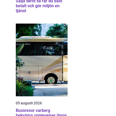
Sälja skrot så får du bäst
betalt och gör miljön en
tjänst
05 augusti 2026
Bussresor varberg
bekväma upplevelser längs