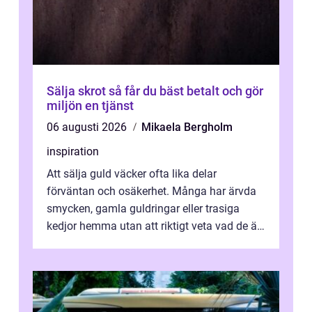
Sälja skrot så får du bäst betalt och gör
miljön en tjänst
06 augusti 2026
Mikaela Bergholm
inspiration
Att sälja guld väcker ofta lika delar
förväntan och osäkerhet. Många har ärvda
smycken, gamla guldringar eller trasiga
kedjor hemma utan att riktigt veta vad de är
värda. Samtidigt hör man om stora pr...