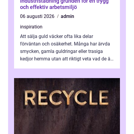
Industristädning grunden för en trygg
och effektiv arbetsmiljö
06 augusti 2026
admin
inspiration
Att sälja guld väcker ofta lika delar
förväntan och osäkerhet. Många har ärvda
smycken, gamla guldringar eller trasiga
kedjor hemma utan att riktigt veta vad de är
värda. Samtidigt hör man om stora pr...