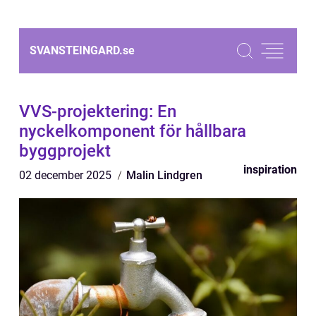
SVANSTEINGARD.
se
VVS-projektering: En
nyckelkomponent för hållbara
byggprojekt
inspiration
02 december 2025
Malin Lindgren