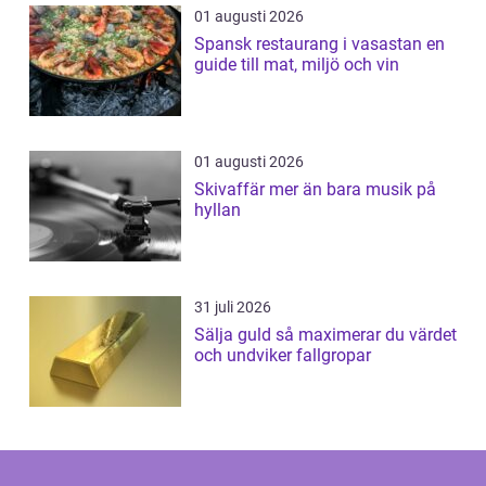
01 augusti 2026
Spansk restaurang i vasastan en
guide till mat, miljö och vin
01 augusti 2026
Skivaffär mer än bara musik på
hyllan
31 juli 2026
Sälja guld så maximerar du värdet
och undviker fallgropar