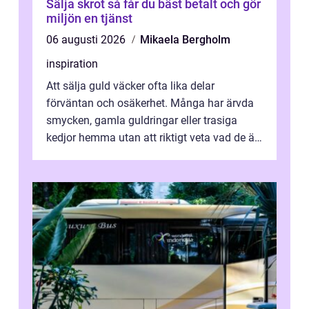
Sälja skrot så får du bäst betalt och gör
miljön en tjänst
06 augusti 2026
Mikaela Bergholm
inspiration
Att sälja guld väcker ofta lika delar
förväntan och osäkerhet. Många har ärvda
smycken, gamla guldringar eller trasiga
kedjor hemma utan att riktigt veta vad de är
värda. Samtidigt hör man om stora pr...