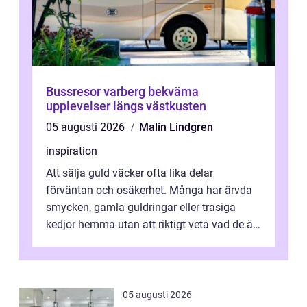
Bussresor varberg bekväma
upplevelser längs västkusten
05 augusti 2026
Malin Lindgren
inspiration
Att sälja guld väcker ofta lika delar
förväntan och osäkerhet. Många har ärvda
smycken, gamla guldringar eller trasiga
kedjor hemma utan att riktigt veta vad de är
värda. Samtidigt hör man om stora pr...
05 augusti 2026