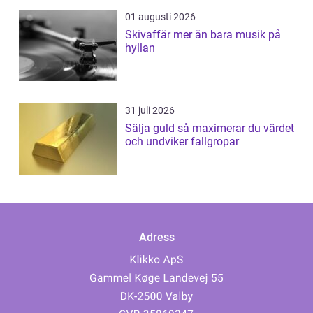
01 augusti 2026
Skivaffär mer än bara musik på
hyllan
31 juli 2026
Sälja guld så maximerar du värdet
och undviker fallgropar
Adress