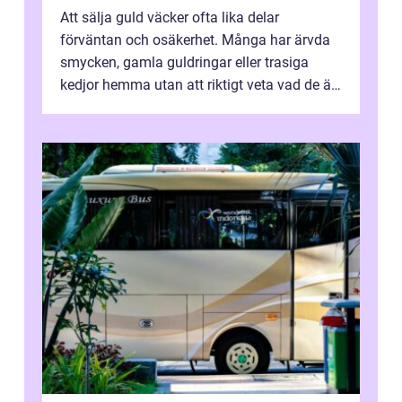
Att sälja guld väcker ofta lika delar
förväntan och osäkerhet. Många har ärvda
smycken, gamla guldringar eller trasiga
kedjor hemma utan att riktigt veta vad de är
värda. Samtidigt hör man om stora pr...