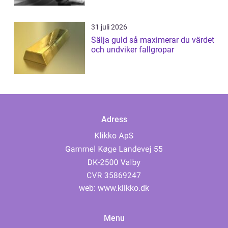
31 juli 2026
Sälja guld så maximerar du värdet
och undviker fallgropar
Adress
web:
www.klikko.dk
Menu