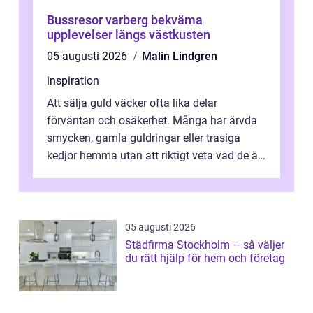
Bussresor varberg bekväma
upplevelser längs västkusten
05 augusti 2026
Malin Lindgren
inspiration
Att sälja guld väcker ofta lika delar
förväntan och osäkerhet. Många har ärvda
smycken, gamla guldringar eller trasiga
kedjor hemma utan att riktigt veta vad de är
värda. Samtidigt hör man om stora pr...
05 augusti 2026
Städfirma Stockholm – så väljer
du rätt hjälp för hem och företag