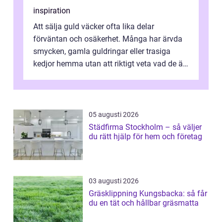
inspiration
Att sälja guld väcker ofta lika delar
förväntan och osäkerhet. Många har ärvda
smycken, gamla guldringar eller trasiga
kedjor hemma utan att riktigt veta vad de är
värda. Samtidigt hör man om stora pr...
05 augusti 2026
Städfirma Stockholm – så väljer
du rätt hjälp för hem och företag
03 augusti 2026
Gräsklippning Kungsbacka: så får
du en tät och hållbar gräsmatta