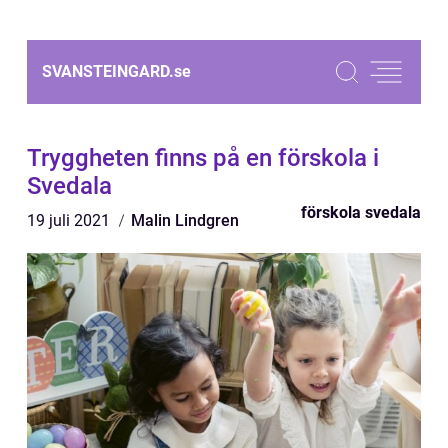
SVANSTEINGARD.
se
Tryggheten finns på en förskola i
Svedala
förskola svedala
19 juli 2021
Malin Lindgren