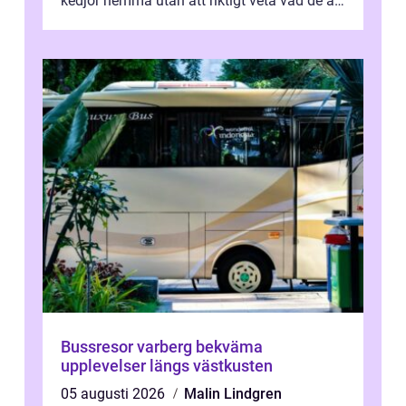
kedjor hemma utan att riktigt veta vad de är
värda. Samtidigt hör man om stora pr...
Bussresor varberg bekväma
upplevelser längs västkusten
05 augusti 2026
Malin Lindgren