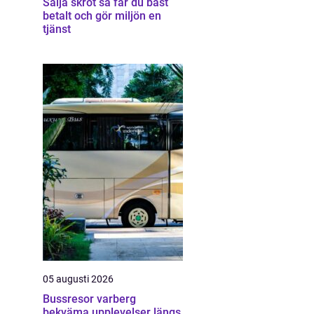
Sälja skrot så får du bäst
betalt och gör miljön en
tjänst
05 augusti 2026
Bussresor varberg
bekväma upplevelser längs