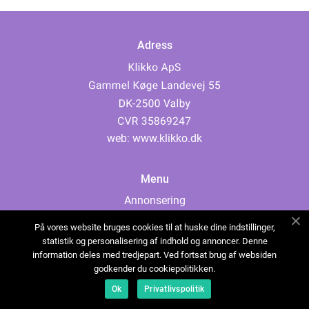
Adress
web:
www.klikko.dk
Menu
Annonsering
Om oss
På vores website bruges cookies til at huske dine indstillinger,
Cookies
statistik og personalisering af indhold og annoncer. Denne
information deles med tredjepart. Ved fortsat brug af websiden
Kontakta oss
godkender du cookiepolitikken.
Sitemap
Ok
Privatlivspolitik