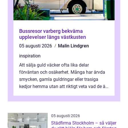
Bussresor varberg bekväma
upplevelser längs västkusten
05 augusti 2026
Malin Lindgren
inspiration
Att sälja guld väcker ofta lika delar
förväntan och osäkerhet. Många har ärvda
smycken, gamla guldringar eller trasiga
kedjor hemma utan att riktigt veta vad de är
värda. Samtidigt hör man om stora pr...
05 augusti 2026
Städfirma Stockholm – så väljer