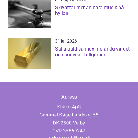
Skivaffär mer än bara musik på
hyllan
31 juli 2026
Sälja guld så maximerar du värdet
och undviker fallgropar
Adress