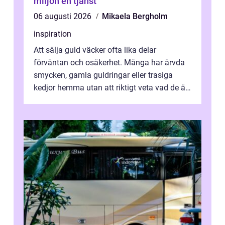
miljön en tjänst
06 augusti 2026
Mikaela Bergholm
inspiration
Att sälja guld väcker ofta lika delar
förväntan och osäkerhet. Många har ärvda
smycken, gamla guldringar eller trasiga
kedjor hemma utan att riktigt veta vad de är
värda. Samtidigt hör man om stora pr...