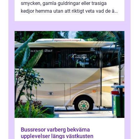
smycken, gamla guldringar eller trasiga
kedjor hemma utan att riktigt veta vad de är
värda. Samtidigt hör man om stora pr...
Bussresor varberg bekväma
upplevelser längs västkusten