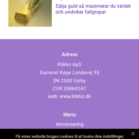
Sälja guld så maximerar du värdet
och undviker fallgropar
Adress
web:
www.klikko.dk
Menu
Annonsering
Om oss
På vores website bruges cookies til at huske dine indstillinger,