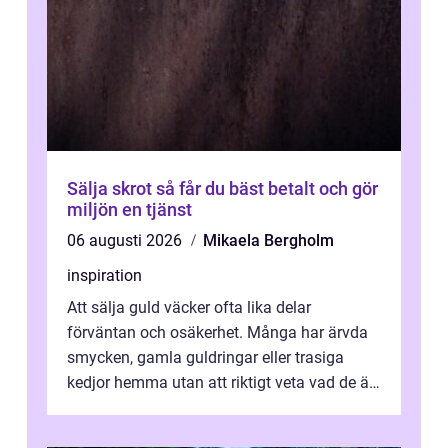
Sälja skrot så får du bäst betalt och gör
miljön en tjänst
06 augusti 2026
Mikaela Bergholm
inspiration
Att sälja guld väcker ofta lika delar
förväntan och osäkerhet. Många har ärvda
smycken, gamla guldringar eller trasiga
kedjor hemma utan att riktigt veta vad de är
värda. Samtidigt hör man om stora pr...