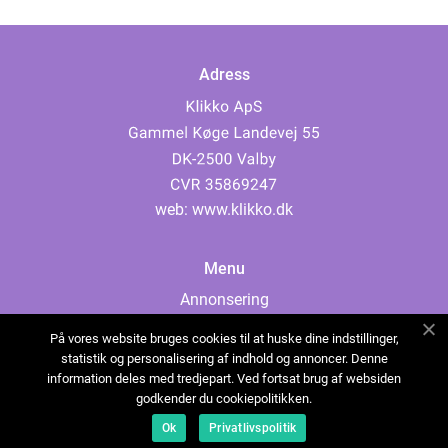
Adress
web:
www.klikko.dk
Menu
Annonsering
Om oss
På vores website bruges cookies til at huske dine indstillinger,
Cookies
statistik og personalisering af indhold og annoncer. Denne
information deles med tredjepart. Ved fortsat brug af websiden
Kontakta oss
godkender du cookiepolitikken.
Sitemap
Ok
Privatlivspolitik