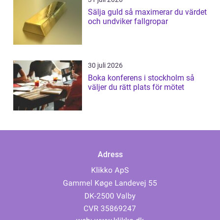
Sälja guld så maximerar du värdet
och undviker fallgropar
30 juli 2026
Boka konferens i stockholm så
väljer du rätt plats för mötet
Adress