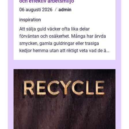
och effektiv arbetsmiljö
06 augusti 2026
admin
inspiration
Att sälja guld väcker ofta lika delar
förväntan och osäkerhet. Många har ärvda
smycken, gamla guldringar eller trasiga
kedjor hemma utan att riktigt veta vad de är
värda. Samtidigt hör man om stora pr...