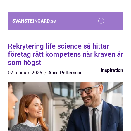
SVANSTEINGARD.
se
Rekrytering life science så hittar
företag rätt kompetens när kraven är
som högst
inspiration
07 februari 2026
Alice Pettersson