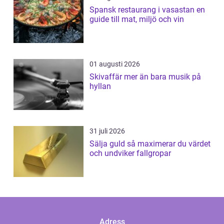
Spansk restaurang i vasastan en
guide till mat, miljö och vin
01 augusti 2026
Skivaffär mer än bara musik på
hyllan
31 juli 2026
Sälja guld så maximerar du värdet
och undviker fallgropar
Adress