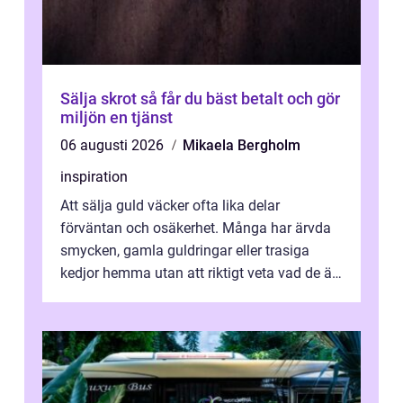
Sälja skrot så får du bäst betalt och gör
miljön en tjänst
06 augusti 2026
Mikaela Bergholm
inspiration
Att sälja guld väcker ofta lika delar
förväntan och osäkerhet. Många har ärvda
smycken, gamla guldringar eller trasiga
kedjor hemma utan att riktigt veta vad de är
värda. Samtidigt hör man om stora pr...