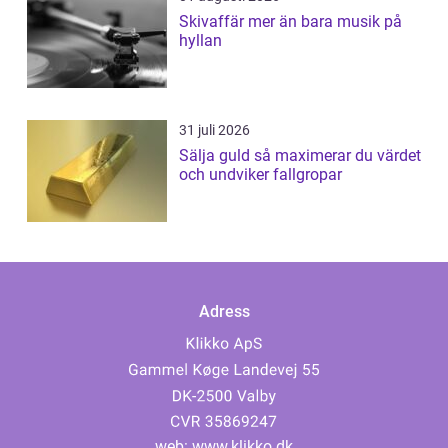
Skivaffär mer än bara musik på
hyllan
31 juli 2026
Sälja guld så maximerar du värdet
och undviker fallgropar
Adress
web:
www.klikko.dk