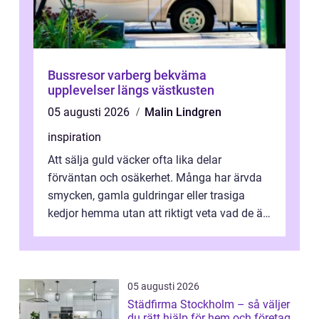
Bussresor varberg bekväma
upplevelser längs västkusten
05 augusti 2026
Malin Lindgren
inspiration
Att sälja guld väcker ofta lika delar
förväntan och osäkerhet. Många har ärvda
smycken, gamla guldringar eller trasiga
kedjor hemma utan att riktigt veta vad de är
värda. Samtidigt hör man om stora pr...
05 augusti 2026
Städfirma Stockholm – så väljer
du rätt hjälp för hem och företag