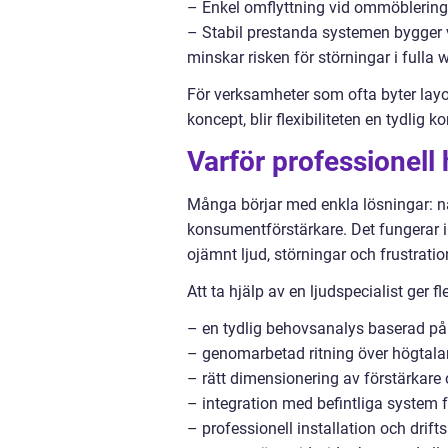
– Enkel omflyttning vid ommöblering e
– Stabil prestanda systemen bygger va
minskar risken för störningar i fulla w
För verksamheter som ofta byter layo
koncept, blir flexibiliteten en tydlig 
Varför professionell 
Många börjar med enkla lösningar: nå
konsumentförstärkare. Det fungerar ib
ojämnt ljud, störningar och frustrat
Att ta hjälp av en ljudspecialist ger fl
– en tydlig behovsanalys baserad på
– genomarbetad ritning över högtala
– rätt dimensionering av förstärkare 
– integration med befintliga system f
– professionell installation och drift