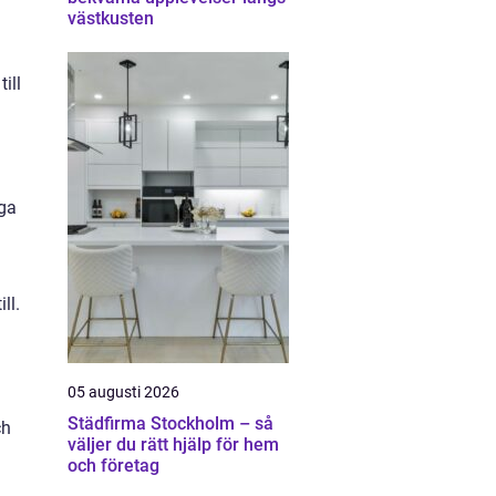
västkusten
ill
iga
ll.
05 augusti 2026
Städfirma Stockholm – så
ch
väljer du rätt hjälp för hem
och företag