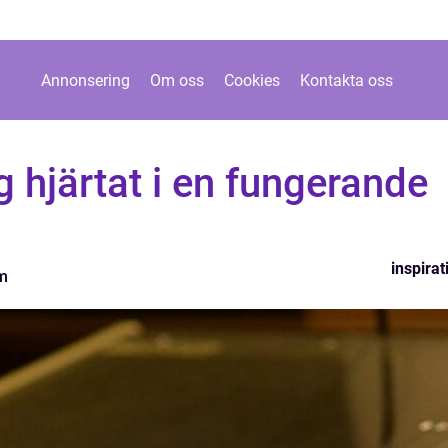
Annonsering
Om oss
Cookies
Kontakta oss
 hjärtat i en fungerande
inspirat
m