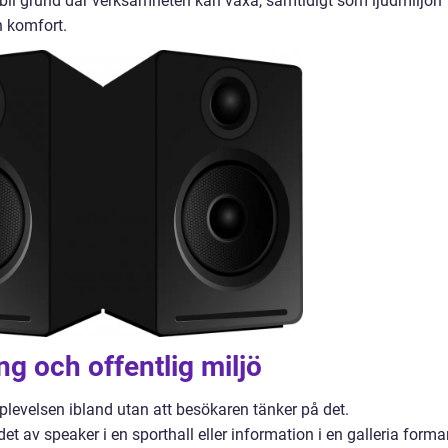
bil grund där verksamheten kan växa, samtidigt som ljudmiljön
h komfort.
ang och offentlig miljö
pplevelsen ibland utan att besökaren tänker på det.
t av speaker i en sporthall eller information i en galleria forma