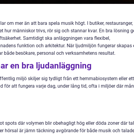
ar om mer än att bara spela musik högt. I butiker, restauranger,
et hur människor trivs, rör sig och stannar kvar. En bra lösning g
iftsäkerhet. Samtidigt ska anläggningen vara flexibel,
nadens funktion och arkitektur. När ljudmiljön fungerar skapas 
r både besökare, personal och verksamhetens resultat.
r en bra ljudanläggning
fentlig miljö skiljer sig tydligt från ett hemmabiosystem eller ett
 för att fungera varje dag, under lång tid, ofta i miljöer där må
hot spots där volymen blir obehagligt hög eller döda zoner där tal
 eller hörsal är jämn täckning avgörande för både musik och talad