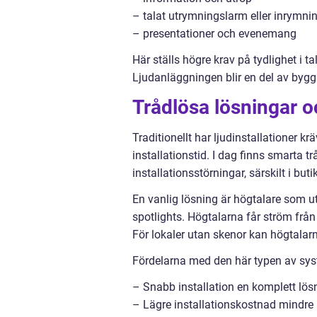
– talat utrymningslarm eller inrymni
– presentationer och evenemang
Här ställs högre krav på tydlighet i 
Ljudanläggningen blir en del av byggn
Trådlösa lösningar o
Traditionellt har ljudinstallationer 
installationstid. I dag finns smarta
installationsstörningar, särskilt i but
En vanlig lösning är högtalare som u
spotlights. Högtalarna får ström fr
För lokaler utan skenor kan högtala
Fördelarna med den här typen av syst
– Snabb installation en komplett lösn
– Lägre installationskostnad mindre k