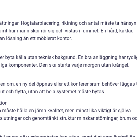
ttningar. Högtalarplacering, riktning och antal måste ta hänsyn t
samt hur människor rör sig och vistas i rummet. En hård, kaklad
an lösning än ett möblerat kontor.
er byta källa utan teknisk bakgrund. En bra anläggning har tydl
liga komponenter. Den ska starta varje morgon utan krångel.
n om, en ny del öppnas eller ett konferensrum behöver läggas ti
t och flytta, utan att hela systemet måste bytas.
tion
 måste hålla en jämn kvalitet, men minst lika viktigt är själva
anslutningar och genomtänkt struktur minskar störningar, brum o