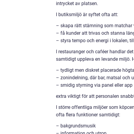
intrycket av platsen.
I butiksmiljö är syftet ofta att:
– skapa rätt stämning som matchar
– få kunder att trivas och stanna län
– styra tempo och energi i lokalen, ti
I restauranger och caféer handlar de
samtidigt uppleva en levande miljö. Hä
– tydligt men diskret placerade högta
– zonindelning, där bar, matsal och 
– smidig styrning via panel eller app
extra viktigt för att personalen snabb
I större offentliga miljöer som köpce
ofta flera funktioner samtidigt:
– bakgrundsmusik
– information och utrop