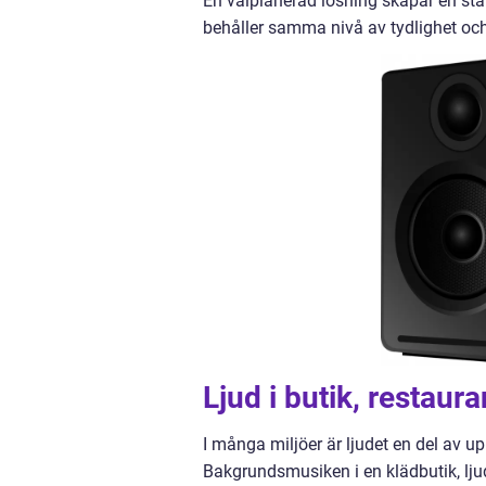
En välplanerad lösning skapar en sta
behåller samma nivå av tydlighet oc
Ljud i butik, restaur
I många miljöer är ljudet en del av u
Bakgrundsmusiken i en klädbutik, ljude