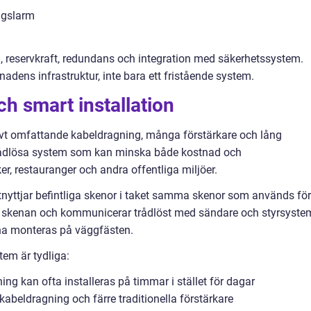
ngslarm
tal, reservkraft, redundans och integration med säkerhetssystem.
adens infrastruktur, inte bara ett fristående system.
ch smart installation
krävt omfattande kabeldragning, många förstärkare och lång
 trådlösa system som kan minska både kostnad och
iker, restauranger och andra offentliga miljöer.
tnyttjar befintliga skenor i taket samma skenor som används för
ån skenan och kommunicerar trådlöst med sändare och styrsyste
rna monteras på väggfästen.
em är tydliga:
ing kan ofta installeras på timmar i stället för dagar
abeldragning och färre traditionella förstärkare