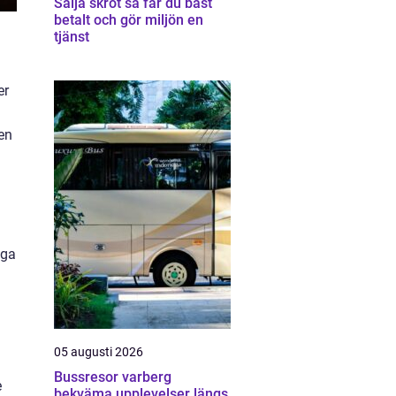
Sälja skrot så får du bäst
betalt och gör miljön en
tjänst
er
en
nga
05 augusti 2026
Bussresor varberg
e
bekväma upplevelser längs