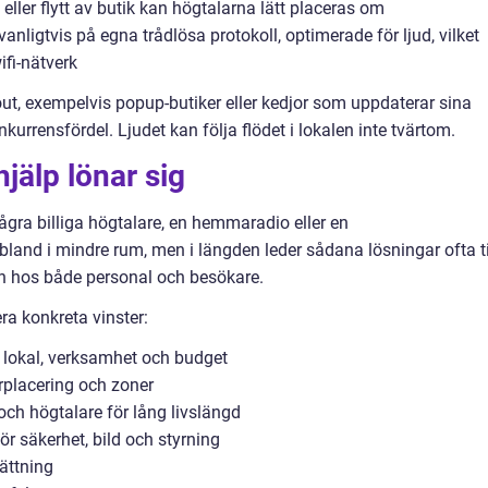
ller flytt av butik kan högtalarna lätt placeras om
nligtvis på egna trådlösa protokoll, optimerade för ljud, vilket
ifi-nätverk
ut, exempelvis popup-butiker eller kedjor som uppdaterar sina
konkurrensfördel. Ljudet kan följa flödet i lokalen inte tvärtom.
hjälp lönar sig
gra billiga högtalare, en hemmaradio eller en
land i mindre rum, men i längden leder sådana lösningar ofta ti
ion hos både personal och besökare.
era konkreta vinster:
 lokal, verksamhet och budget
rplacering och zoner
och högtalare för lång livslängd
ör säkerhet, bild och styrning
sättning