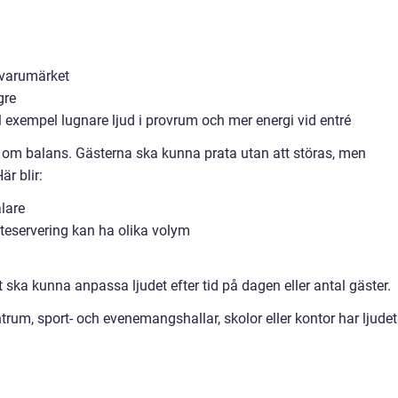
 varumärket
gre
ll exempel lugnare ljud i provrum och mer energi vid entré
t om balans. Gästerna ska kunna prata utan att störas, men
r blir:
lare
uteservering kan ha olika volym
t ska kunna anpassa ljudet efter tid på dagen eller antal gäster.
ntrum, sport- och evenemangshallar, skolor eller kontor har ljudet