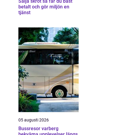
Sälja skrot så får du bäst
betalt och gör miljön en
tjänst
05 augusti 2026
Bussresor varberg
bekväma upplevelser längs