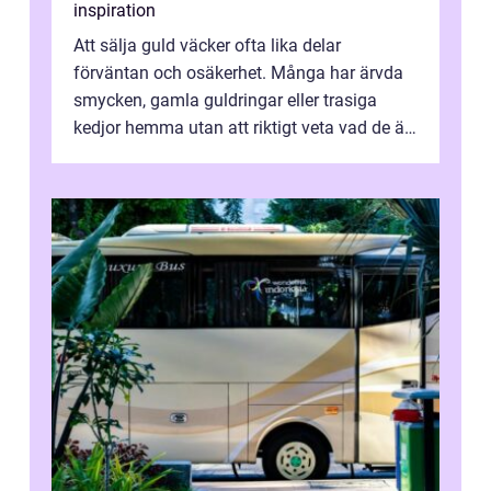
inspiration
Att sälja guld väcker ofta lika delar
förväntan och osäkerhet. Många har ärvda
smycken, gamla guldringar eller trasiga
kedjor hemma utan att riktigt veta vad de är
värda. Samtidigt hör man om stora pr...