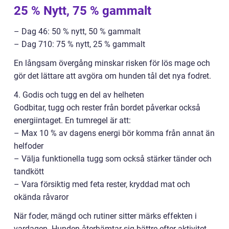
25 % Nytt, 75 % gammalt
– Dag 46: 50 % nytt, 50 % gammalt
– Dag 710: 75 % nytt, 25 % gammalt
En långsam övergång minskar risken för lös mage och
gör det lättare att avgöra om hunden tål det nya fodret.
4. Godis och tugg en del av helheten
Godbitar, tugg och rester från bordet påverkar också
energiintaget. En tumregel är att:
– Max 10 % av dagens energi bör komma från annat än
helfoder
– Välja funktionella tugg som också stärker tänder och
tandkött
– Vara försiktig med feta rester, kryddad mat och
okända råvaror
När foder, mängd och rutiner sitter märks effekten i
vardagen. Hunden återhämtar sig bättre efter aktivitet,