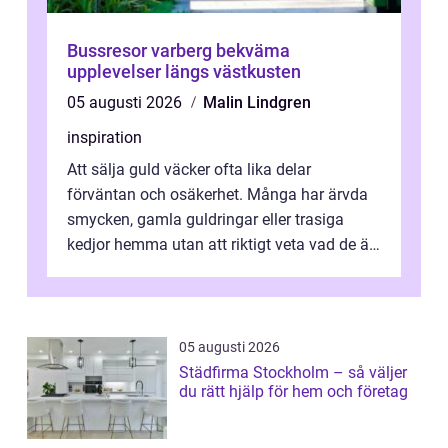
Bussresor varberg bekväma
upplevelser längs västkusten
05 augusti 2026
Malin Lindgren
inspiration
Att sälja guld väcker ofta lika delar
förväntan och osäkerhet. Många har ärvda
smycken, gamla guldringar eller trasiga
kedjor hemma utan att riktigt veta vad de är
värda. Samtidigt hör man om stora pr...
05 augusti 2026
Städfirma Stockholm – så väljer
du rätt hjälp för hem och företag