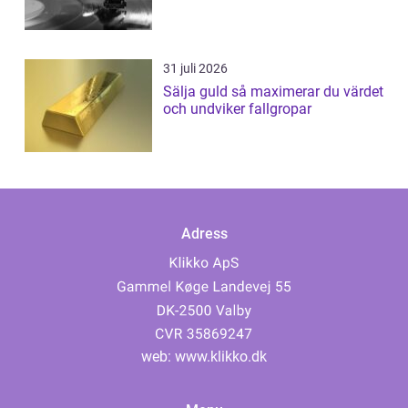
31 juli 2026
Sälja guld så maximerar du värdet
och undviker fallgropar
Adress
web:
www.klikko.dk