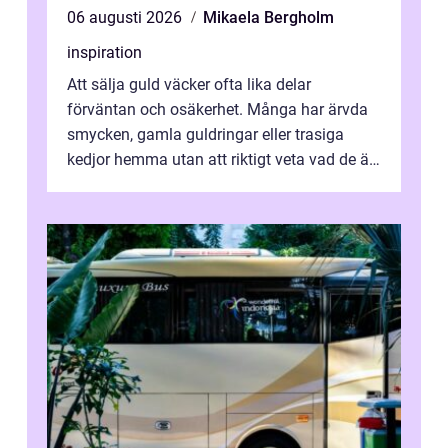
06 augusti 2026
Mikaela Bergholm
inspiration
Att sälja guld väcker ofta lika delar
förväntan och osäkerhet. Många har ärvda
smycken, gamla guldringar eller trasiga
kedjor hemma utan att riktigt veta vad de är
värda. Samtidigt hör man om stora pr...