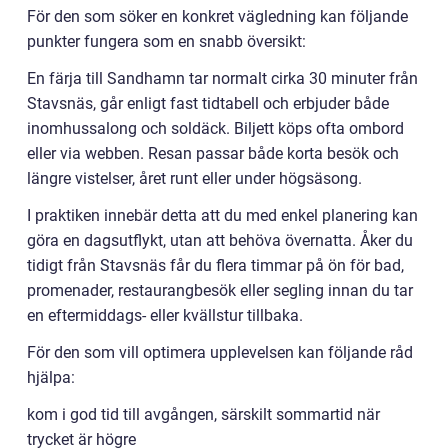
För den som söker en konkret vägledning kan följande
punkter fungera som en snabb översikt:
En färja till Sandhamn tar normalt cirka 30 minuter från
Stavsnäs, går enligt fast tidtabell och erbjuder både
inomhussalong och soldäck. Biljett köps ofta ombord
eller via webben. Resan passar både korta besök och
längre vistelser, året runt eller under högsäsong.
I praktiken innebär detta att du med enkel planering kan
göra en dagsutflykt, utan att behöva övernatta. Åker du
tidigt från Stavsnäs får du flera timmar på ön för bad,
promenader, restaurangbesök eller segling innan du tar
en eftermiddags- eller kvällstur tillbaka.
För den som vill optimera upplevelsen kan följande råd
hjälpa:
kom i god tid till avgången, särskilt sommartid när
trycket är högre