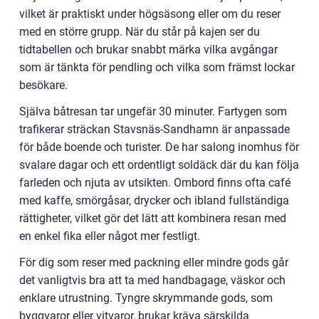
vilket är praktiskt under högsäsong eller om du reser
med en större grupp. När du står på kajen ser du
tidtabellen och brukar snabbt märka vilka avgångar
som är tänkta för pendling och vilka som främst lockar
besökare.
Själva båtresan tar ungefär 30 minuter. Fartygen som
trafikerar sträckan Stavsnäs-Sandhamn är anpassade
för både boende och turister. De har salong inomhus för
svalare dagar och ett ordentligt soldäck där du kan följa
farleden och njuta av utsikten. Ombord finns ofta café
med kaffe, smörgåsar, drycker och ibland fullständiga
rättigheter, vilket gör det lätt att kombinera resan med
en enkel fika eller något mer festligt.
För dig som reser med packning eller mindre gods går
det vanligtvis bra att ta med handbagage, väskor och
enklare utrustning. Tyngre skrymmande gods, som
byggvaror eller vitvaror, brukar kräva särskilda