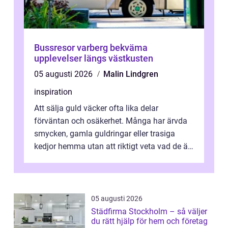
Bussresor varberg bekväma
upplevelser längs västkusten
05 augusti 2026
Malin Lindgren
inspiration
Att sälja guld väcker ofta lika delar
förväntan och osäkerhet. Många har ärvda
smycken, gamla guldringar eller trasiga
kedjor hemma utan att riktigt veta vad de är
värda. Samtidigt hör man om stora pr...
05 augusti 2026
Städfirma Stockholm – så väljer
du rätt hjälp för hem och företag