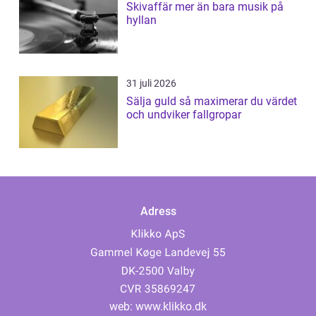
Skivaffär mer än bara musik på
hyllan
31 juli 2026
Sälja guld så maximerar du värdet
och undviker fallgropar
Adress
web:
www.klikko.dk