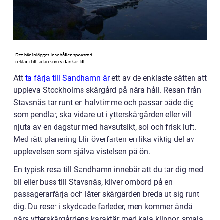
Att
ta färja till Sandhamn är
ett av de enklaste sätten att
uppleva Stockholms skärgård på nära håll. Resan från
Stavsnäs tar runt en halvtimme och passar både dig
som pendlar, ska vidare ut i ytterskärgården eller vill
njuta av en dagstur med havsutsikt, sol och frisk luft.
Med rätt planering blir överfarten en lika viktig del av
upplevelsen som själva vistelsen på ön.
En typisk resa till Sandhamn innebär att du tar dig med
bil eller buss till Stavsnäs, kliver ombord på en
passagerarfärja och låter skärgården breda ut sig runt
dig. Du reser i skyddade farleder, men kommer ändå
nära ytterskärgårdens karaktär med kala klippor, smala