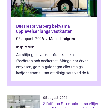
Bussresor varberg bekväma
upplevelser längs västkusten
05 augusti 2026
Malin Lindgren
inspiration
Att sälja guld väcker ofta lika delar
förväntan och osäkerhet. Många har ärvda
smycken, gamla guldringar eller trasiga
kedjor hemma utan att riktigt veta vad de är
värda. Samtidigt hör man om stora pr...
05 augusti 2026
Städfirma Stockholm – så väljer