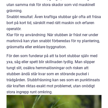
utan samma risk för stora skador som vid maskinell
grävning.
Snabbt resultat: Även kraftiga stubbar går ofta att fräsa
bort på kort tid, särskilt med rätt maskin och erfaren
operatör.
Klar för ny användning: När stubben är fräst ner under
marknivå kan ytan snabbt förberedas för ny plantering,
gräsmatta eller enklare byggnation.
För den som funderar på att ta bort stubbar själv med
yxa, såg eller spett blir skillnaden tydlig. Man slipper
tungt slit, osäkra hemmalösningar och risken att
stubben ändå står kvar som en störande puckel i
trädgården. Stubbfräsning kan ses som en punktinsats
där kraften riktas exakt mot problemet, utan onödigt
stora ingrepp runt omkring.