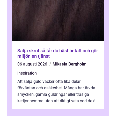
Sälja skrot så får du bäst betalt och gör
miljön en tjänst
06 augusti 2026
Mikaela Bergholm
inspiration
Att sälja guld väcker ofta lika delar
förväntan och osäkerhet. Många har ärvda
smycken, gamla guldringar eller trasiga
kedjor hemma utan att riktigt veta vad de är
värda. Samtidigt hör man om stora pr...