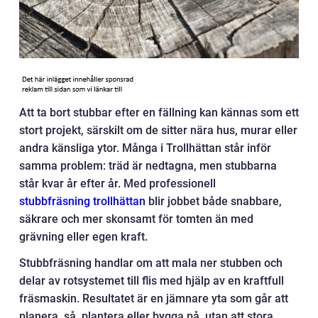
Att ta bort stubbar efter en fällning kan kännas som ett
stort projekt, särskilt om de sitter nära hus, murar eller
andra känsliga ytor. Många i Trollhättan står inför
samma problem: träd är nedtagna, men stubbarna
står kvar år efter år. Med professionell
stubbfräsning trollhättan
blir jobbet både snabbare,
säkrare och mer skonsamt för tomten än med
grävning eller egen kraft.
Stubbfräsning handlar om att mala ner stubben och
delar av rotsystemet till flis med hjälp av en kraftfull
fräsmaskin. Resultatet är en jämnare yta som går att
planera, så, plantera eller bygga på, utan att stora