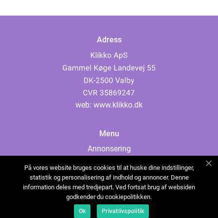
Adress
web:
www.klikko.dk
Menu
Annonsering
Om oss
På vores website bruges cookies til at huske dine indstillinger,
Cookies
statistik og personalisering af indhold og annoncer. Denne
information deles med tredjepart. Ved fortsat brug af websiden
Kontakta oss
godkender du cookiepolitikken.
Sitemap
Ok
Privatlivspolitik