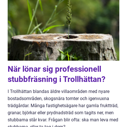
När lönar sig professionell
stubbfräsning i Trollhättan?
I Trollhättan blandas äldre villaområden med nyare
bostadsområden, skogsnära tomter och igenvuxna
trädgårdar. Många fastighetsägare har gamla fruktträd,
granar, björkar eller prydnadsträd som tagits ner, men
stubbarna står kvar. Frågan blir ofta: ska man leva med
stubbarna, eller ta tag i dem?