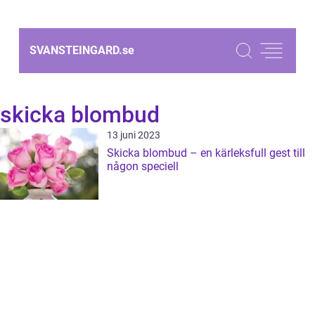
SVANSTEINGARD.
se
skicka blombud
13 juni 2023
Skicka blombud – en kärleksfull gest till
någon speciell