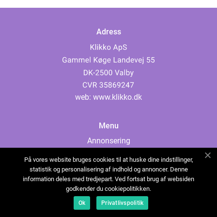
Adress
web:
www.klikko.dk
Menu
Annonsering
Om oss
På vores website bruges cookies til at huske dine indstillinger,
Cookies
statistik og personalisering af indhold og annoncer. Denne
information deles med tredjepart. Ved fortsat brug af websiden
Kontakta oss
godkender du cookiepolitikken.
Sitemap
Ok
Privatlivspolitik