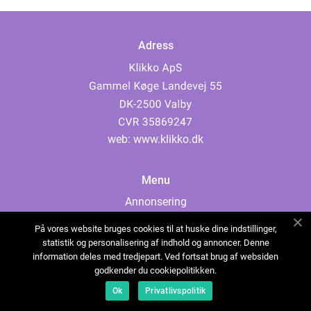
Adress
web:
www.klikko.dk
Menu
Annonsering
Om oss
På vores website bruges cookies til at huske dine indstillinger,
Cookies
statistik og personalisering af indhold og annoncer. Denne
information deles med tredjepart. Ved fortsat brug af websiden
Kontakta oss
godkender du cookiepolitikken.
Sitemap
Ok
Privatlivspolitik