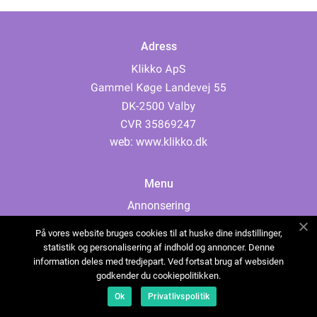
Adress
web:
www.klikko.dk
Menu
Annonsering
Om oss
På vores website bruges cookies til at huske dine indstillinger,
Cookies
statistik og personalisering af indhold og annoncer. Denne
information deles med tredjepart. Ved fortsat brug af websiden
Kontakta oss
godkender du cookiepolitikken.
Sitemap
Ok
Privatlivspolitik