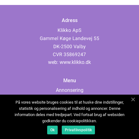
Adress
web:
www.klikko.dk
Menu
Annonsering
Om oss
På vores website bruges cookies til at huske dine indstillinger,
Cookies
statistik og personalisering af indhold og annoncer. Denne
information deles med tredjepart. Ved fortsat brug af websiden
Kontakta oss
godkender du cookiepolitikken.
Sitemap
Ok
Privatlivspolitik