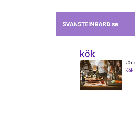
SVANSTEINGARD.
se
kök
20 m
Kök 