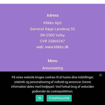
Adress
web:
www.klikko.dk
Menu
Annonsering
Om oss
På vores website bruges cookies til at huske dine indstillinger,
Cookies
statistik og personalisering af indhold og annoncer. Denne
information deles med tredjepart. Ved fortsat brug af websiden
Kontakta oss
godkender du cookiepolitikken.
Sitemap
Ok
Privatlivspolitik