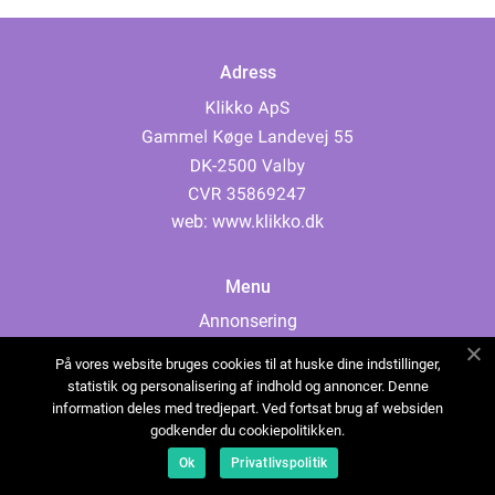
Adress
web:
www.klikko.dk
Menu
Annonsering
Om oss
På vores website bruges cookies til at huske dine indstillinger,
Cookies
statistik og personalisering af indhold og annoncer. Denne
information deles med tredjepart. Ved fortsat brug af websiden
Kontakta oss
godkender du cookiepolitikken.
Sitemap
Ok
Privatlivspolitik