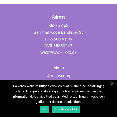
Adress
web:
www.klikko.dk
Menu
Annonsering
Om oss
På vores website bruges cookies til at huske dine indstillinger,
Cookies
statistik og personalisering af indhold og annoncer. Denne
information deles med tredjepart. Ved fortsat brug af websiden
Kontakta oss
godkender du cookiepolitikken.
Sitemap
Ok
Privatlivspolitik