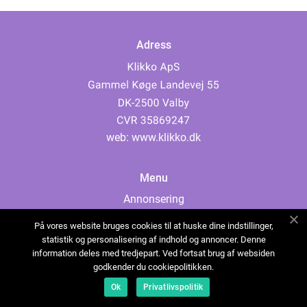
Adress
web:
www.klikko.dk
Menu
Annonsering
Om oss
På vores website bruges cookies til at huske dine indstillinger,
Cookies
statistik og personalisering af indhold og annoncer. Denne
information deles med tredjepart. Ved fortsat brug af websiden
Kontakta oss
godkender du cookiepolitikken.
Sitemap
Ok
Privatlivspolitik