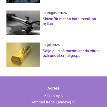
01 augusti 2026
Skivaffär mer än bara musik på
hyllan
31 juli 2026
Sälja guld så maximerar du värdet
och undviker fallgropar
Adress