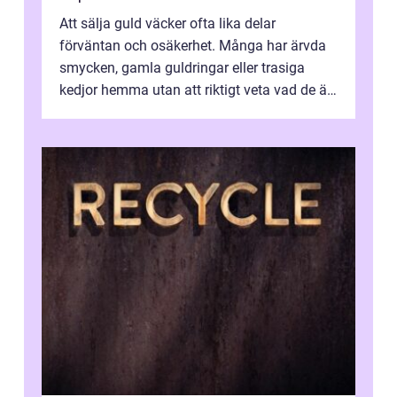
Att sälja guld väcker ofta lika delar
förväntan och osäkerhet. Många har ärvda
smycken, gamla guldringar eller trasiga
kedjor hemma utan att riktigt veta vad de är
värda. Samtidigt hör man om stora pr...