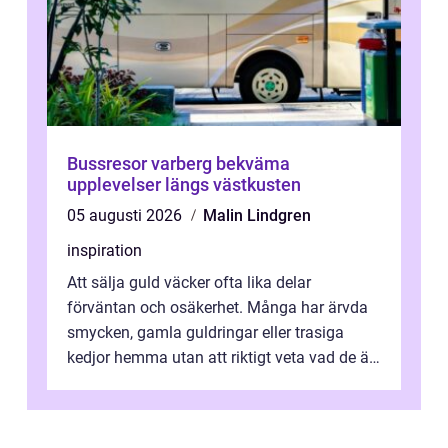
Bussresor varberg bekväma
upplevelser längs västkusten
05 augusti 2026
Malin Lindgren
inspiration
Att sälja guld väcker ofta lika delar
förväntan och osäkerhet. Många har ärvda
smycken, gamla guldringar eller trasiga
kedjor hemma utan att riktigt veta vad de är
värda. Samtidigt hör man om stora pr...