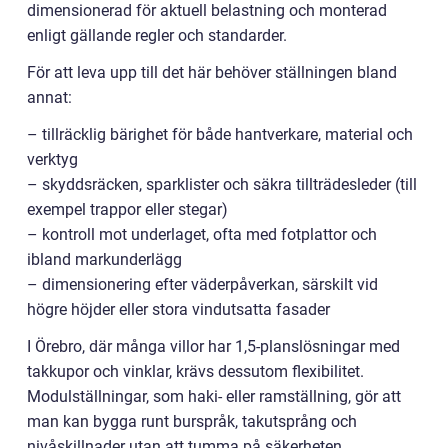
dimensionerad för aktuell belastning och monterad
enligt gällande regler och standarder.
För att leva upp till det här behöver ställningen bland
annat:
– tillräcklig bärighet för både hantverkare, material och
verktyg
– skyddsräcken, sparklister och säkra tillträdesleder (till
exempel trappor eller stegar)
– kontroll mot underlaget, ofta med fotplattor och
ibland markunderlägg
– dimensionering efter väderpåverkan, särskilt vid
högre höjder eller stora vindutsatta fasader
I Örebro, där många villor har 1,5-planslösningar med
takkupor och vinklar, krävs dessutom flexibilitet.
Modulställningar, som haki- eller ramställning, gör att
man kan bygga runt burspråk, takutsprång och
nivåskillnader utan att tumma på säkerheten.