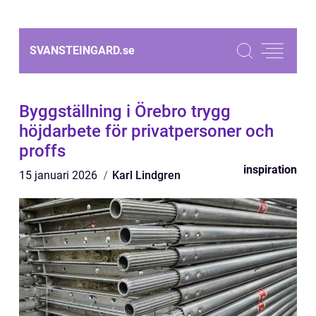
SVANSTEINGARD.
se
Byggställning i Örebro trygg
höjdarbete för privatpersoner och
proffs
inspiration
15 januari 2026
Karl Lindgren