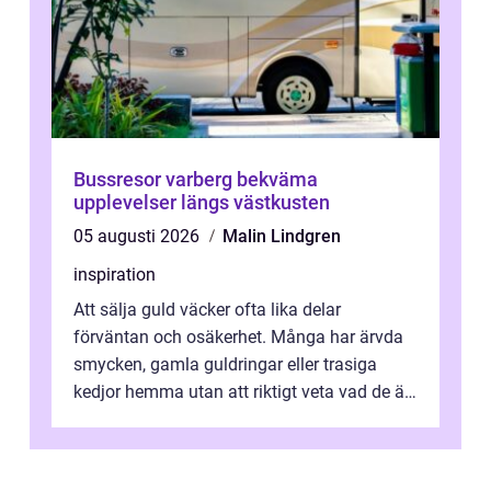
Bussresor varberg bekväma
upplevelser längs västkusten
05 augusti 2026
Malin Lindgren
inspiration
Att sälja guld väcker ofta lika delar
förväntan och osäkerhet. Många har ärvda
smycken, gamla guldringar eller trasiga
kedjor hemma utan att riktigt veta vad de är
värda. Samtidigt hör man om stora pr...