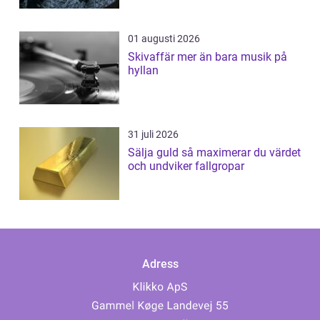
01 augusti 2026
Skivaffär mer än bara musik på
hyllan
31 juli 2026
Sälja guld så maximerar du värdet
och undviker fallgropar
Adress