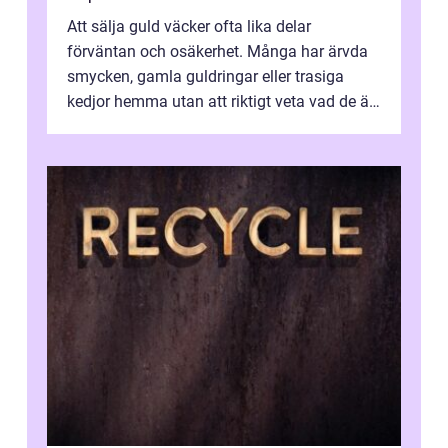
Att sälja guld väcker ofta lika delar
förväntan och osäkerhet. Många har ärvda
smycken, gamla guldringar eller trasiga
kedjor hemma utan att riktigt veta vad de är
värda. Samtidigt hör man om stora pr...