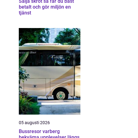
Sälja skrot så får du bäst
betalt och gör miljön en
tjänst
05 augusti 2026
Bussresor varberg
bekväma upplevelser längs