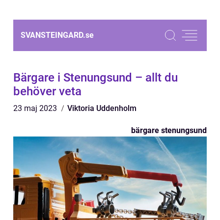
SVANSTEINGARD.
se
Bärgare i Stenungsund – allt du
behöver veta
23 maj 2023
Viktoria Uddenholm
bärgare stenungsund