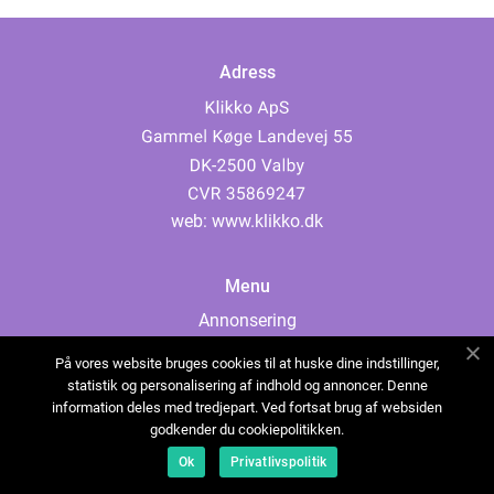
Adress
web:
www.klikko.dk
Menu
Annonsering
Om oss
På vores website bruges cookies til at huske dine indstillinger,
Cookies
statistik og personalisering af indhold og annoncer. Denne
information deles med tredjepart. Ved fortsat brug af websiden
Kontakta oss
godkender du cookiepolitikken.
Sitemap
Ok
Privatlivspolitik